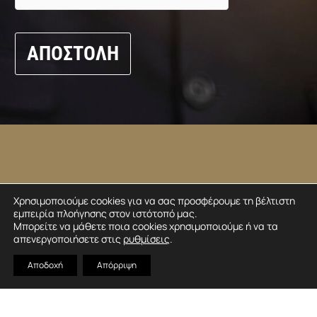
Χρησιμοποιούμε cookies για να σας προσφέρουμε τη βέλτιστη
Λ. ΕΛΕΥΘΕΡΙΟΥ ΒΕΝΙΖΕΛΟΥ 114,
εμπειρία πλοήγησης στον ιστότοπό μας.
Μπορείτε να μάθετε ποια cookies χρησιμοποιούμε ή να τα
ΗΛΙΟΥΠΟΛΗ, 16345, ΑΘΗΝΑ
απενεργοποιήσετε στις
ρυθμίσεις
.
Αποδοχή
Απόρριψη
INFO@ANASTASSIADIS.COM
+30 210 963 3920